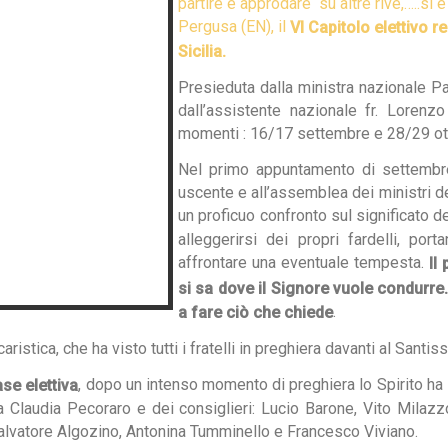
partire e approdare su altre rive,…..si
Pergusa (EN), il
VI Capitolo elettivo 
Sicilia.
Presieduta dalla ministra nazionale Pa
dall’assistente nazionale fr. Lorenz
momenti : 16/17 settembre e 28/29 ot
Nel primo appuntamento di settembre
uscente e all’assemblea dei ministri del
un proficuo confronto sul significato de
alleggerirsi dei propri fardelli, p
affrontare una eventuale tempesta.
Il
si sa dove il Signore vuole condurre.
.
a fare ciò che chiede
tica, che ha visto tutti i fratelli in preghiera davanti al Santis
, dopo un intenso momento di preghiera lo Spirito ha s
ase elettiva
a Claudia Pecoraro e dei consiglieri: Lucio Barone, Vito Milazz
Salvatore Algozino, Antonina Tumminello e Francesco Viviano.