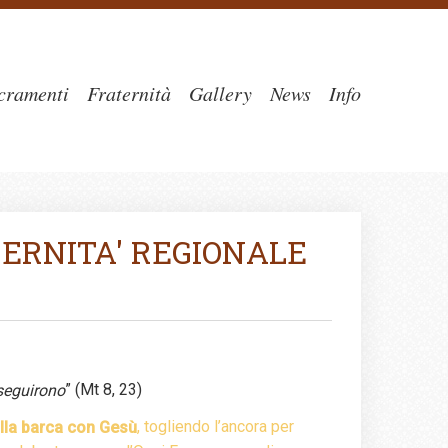
cramenti
Fraternità
Gallery
News
Info
TERNITA' REGIONALE
” (Mt 8, 23)
 seguirono
, togliendo l’ancora per
ulla barca con Gesù