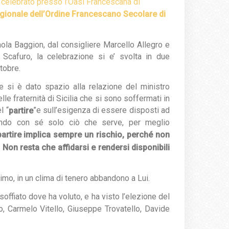
 è celebrato presso l’Oasi Francescana di
regionale dell’Ordine Francescano Secolare di
ola Baggion, dal consigliere Marcello Allegro e
o Scafuro, la celebrazione si e’ svolta in due
tobre.
 si è dato spazio alla relazione del ministro
le fraternità di Sicilia che si sono soffermati in
l “
”e sull’esigenza di essere disposti ad
partire
ortando con sé solo ciò che serve, per meglio
 partire implica sempre un rischio, perché non
 Non resta che affidarsi e rendersi disponibili
simo, in un clima di tenero abbandono a Lui.
offiato dove ha voluto, e ha visto l’elezione del
o, Carmelo Vitello, Giuseppe Trovatello, Davide